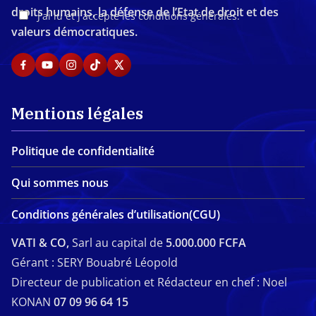
droits humains, la défense de l’Etat de droit et des
J'ai lu et j'accepte les conditions générales.
valeurs démocratiques.
Mentions légales
Politique de confidentialité
Qui sommes nous
Conditions générales d’utilisation(CGU)
VATI & CO,
Sarl au capital de
5.000.000 FCFA
Gérant : SERY Bouabré Léopold
Directeur de publication et Rédacteur en chef : Noel
KONAN
07 09 96 64 15